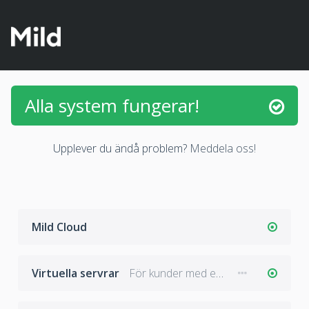
Alla system fungerar!
Upplever du ändå problem?
Meddela oss!
Mild Cloud
Virtuella servrar
För kunder med egen server