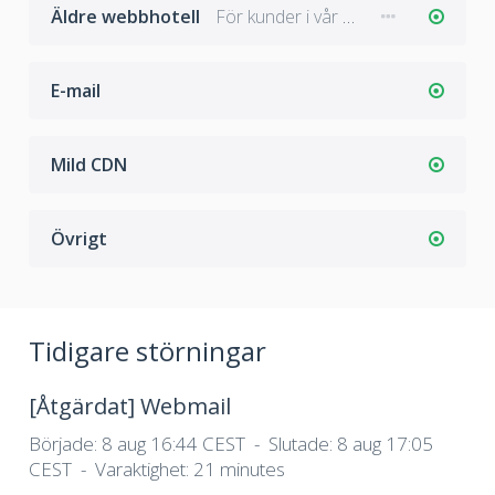
Äldre webbhotell
För kunder i vår delade miljö (före april 2018)
E-mail
Mild CDN
Övrigt
Tidigare störningar
[Åtgärdat]
Webmail
Började:
8 aug 16:44 CEST
Slutade:
8 aug 17:05
CEST
Varaktighet:
21 minutes